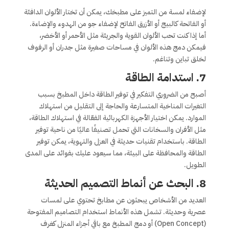
لإضفاء لمسة من التميز على مطبخك، يمكن أن تختار الألوان الدافئة
أو الفاتحة كالبيج أو الأزرق الفاتح لإضفاء جو من الهدوء والإضاءة.
أما إذا كنت تحب الألوان القوية والجريئة مثل الأحمر أو الأخضر،
فيمكن دمج هذه الألوان في مساحات صغيرة مثل جدران أو الرفوف
لخلق تباين وتناغم.
7.
استدامة الطاقة
أصبح من الضروري التفكير في توفير الطاقة داخل المطبخ بسبب
التغيرات المناخية المتسارعة والحاجة إلى التقليل من استهلاك
الموارد. يمكن اختيار الأجهزة الكهربائية الفعّالة في استهلاك الطاقة،
مثل الأفران والسخانات التي تحمل تصنيفًا عاليًا من ناحية توفير
الطاقة. باستخدام تقنيات حديثة في العزل والتهوية، يمكن توفير
الطاقة والمحافظة على البيئة، مما سيعود عليك بفوائد على المدى
الطويل.
8.
البحث عن أنماط التصميم الحديثة
العديد من الأشخاص يبحثون عن مطابخ تحتوي على لمسات
عصرية وحديثة. تشمل هذه الأنماط استخدام التصاميم المفتوحة
(Open Concept) أو دمج المطبخ مع باقي أجزاء المنزل كغرف