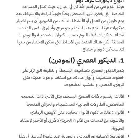
أنواع ديكورات غرف نوم
غرفة النوم هي من أهم الأماكن في المنزل، حيث تمثل المساحة
الخاصة التي يقضي فيها الشخص وقتًا طويلاً للراحة والاسترخاء بعد
يوم طويل من العمل أو الأنشطة. لذلك، من الضروري أن يتم اختيار
ديكورات غرفة النوم بعناية لتوفير جو مريح وأنيق في نفس الوقت.
تختلف ديكورات غرف النوم حسب الأذواق الشخصية والتوجهات
الحديثة، لكن هناك العديد من الأنماط التي يمكن الاختيار من بينها
لتناسب كل ذوق واحتياج.
1.
الديكور العصري (المودرن)
يتميز الديكور العصري بتصاميمه البسيطة والنظيفة التي تركز على
خطوط مستقيمة وألوان هادئة، مع استخدام مواد حديثة مثل
الزجاج، المعدن، والخشب المضغوط.
الأثاث:
يتسم بالأثاث العصري البسيط، مثل الأسرة ذات التصميم
المنخفض، الطاولات الجانبية المستطيلة، والخزائن المدمجة.
الألوان:
غالبًا ما تكون الألوان محايدة مثل الأبيض، الرمادي،
والأسود، مع لمسات من الألوان الجريئة كالأزرق أو الأحمر لإضفاء
الحيوية.
الإضاءة:
الإضاءة غير المباشرة والحديثة تعد عنصرًا أساسيًا في هذا