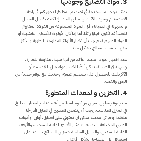
3.
مواد التصنيع وجودتها
نوع المواد المستخدمة في تصميم المطبخ له دور كبير في راحة
الاستخدام وجودة الأثاث والمظهر العام. إذا كنت تفضل الجمال
والسهولة في الصيانة، فإن المواد المصنوعة من الفولاذ المقاوم
للصدأ قد تكون خيارًا رائعًا. أما إذا كان الأولوية للأسطح الخشبية أو
المواد الطبيعية، فيجب أن تختار الأنواع المقاومة للرطوبة والتآكل
مثل الخشب المعالج بشكل جيد.
عند اختيار المواد، عليك التأكد من أنها متينة، مقاومة للحرارة،
وسهلة في الصيانة. يمكن أيضًا اختيار مواد مثل اللامينيت أو
الأكريليك للحصول على تصميم عصري وحديث مع توفير حماية من
البقع والتلف.
4.
التخزين والمعدات المتطورة
يعتبر توفير حلول تخزين مرنة ومناسبة من أهم عناصر اختيار المطبخ
في المنزل المناسب. يجب أن يتضمن المطبخ في المنزل اأدراجًا
منظمة وخزائن عميقة يمكن أن تحتوي على أطباق، أواني، وأدوات
الطهي المختلفة. التوسعات مثل الأدراج القابلة للسحب، والأرفف
القابلة للتعديل، والسلال الخاصة بتخزين البضائع تساعد على
استغلال كل المساحة بشكل فاعل.