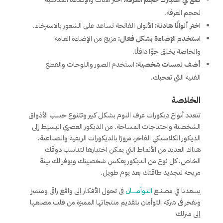
لحجم الغرفة.
اختر ألوانًا هادئة:
الألوان الفاتحة تساعد على الشعور بالاسترخاء.
استخدم الإضاءة بشكل فعال:
مزيج من الإضاءة العامة
والخاصة يخلق جوًا دافئًا.
أضف لمسات شخصية:
استخدم الصور واللوحات والقطع
الفنية التي تعجبك.
الخلاصة
تتعدد أنواع ديكورات غرف النوم بشكل كبير وتتنوع حسب الأذواق
الشخصية واحتياجات المساحة. من الديكور العصري البسيط إلى
الديكور الكلاسيكي الفاخر، مرورًا بالديكورات الريفية والصناعية،
هناك العديد من الأنماط التي يمكن اختيارها لتناسب ذوقك
الخاص. كل نوع من الديكور يعكس شخصيتك ويوفر لك بيئة
مريحة لتجديد طاقتك بعد يوم طويل.
يسعدنا في مصنــع
التـوأمـــــان
فى تحول الأفكار إلى واقع راقى ومتميز
ونفخر فى شركة التوأمان بتقديم منتجاتها المميزة من قلب مصنعها
إلى منزلك