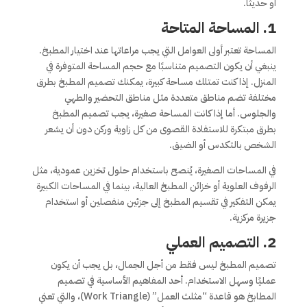
أو حديثاً.
1.
المساحة المتاحة
المساحة تعتبر أولى العوامل التي يجب مراعاتها عند اختيار المطبخ.
ينبغي أن يكون التصميم متناسبًا مع حجم المساحة المتوفرة في
المنزل. إذا كنت تمتلك مساحة كبيرة، يمكنك تصميم المطبخ بطرق
مختلفة تضم مناطق متعددة مثل مناطق التحضير والطهي
والجلوس. أما إذا كانت المساحة صغيرة، يجب تصميم المطبخ
بطرق مبتكرة للاستفادة القصوى من كل زاوية وركن دون أن يشعر
الشخص بالتكدس أو الضيق.
في المساحات الصغيرة، يُنصح باستخدام حلول تخزين عمودية، مثل
الرفوف العلوية أو خزائن المطبخ العالية، بينما في المساحات الكبيرة
يمكن التفكير في تقسيم المطبخ إلى جزئين منفصلين أو استخدام
جزيرة مركزية.
2.
التصميم العملي
تصميم المطبخ ليس فقط من أجل الجمال، بل يجب أن يكون
عمليًا وسهل الاستخدام. أحد المفاهيم الأساسية في تصميم
المطابخ هو قاعدة “مثلث العمل” (Work Triangle)، والتي تعني