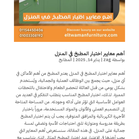
أهم معايير اختيار المطبخ في المنزل
بواسطة
zag
|
يناير 14, 2025
|
المطابخ
أهم معايير اختيار المطبخ في المنزل يعتبر المطبخ من أهم الأماكن في
أي منزل، حيث يجمع بين الوظائف العملية والجمالية، ويُستخدم
بشكل يومي من قبل العائلة لتحضير الطعام والاحتفال باللحظات
المميزة. لذلك، اختيار المطبخ المناسب يتطلب التفكير في العديد من
العوامل الأساسية التي تؤثر على أدائه وجودته. من المساحة المتاحة
إلى التصميم العملي والألوان والمواد المستخدمة، مروراً باختيار
الأجهزة الكهربائية والمرافق المتوفرة، يجب أن يتم اختيار المطبخ
بطريقة مدروسة ومتوازنة تلبي احتياجات الأسرة وتضفي لمسة
جمالية على المنزل. في هذه المقالة، سنستعرض أهم المعايير التي
يجب أخذها في الاعتبار عند اختيار المطبخ المثالي الذي يتناسب مع