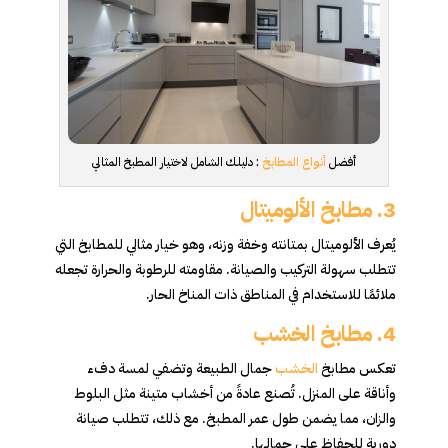
أفضل
أنواع المطابخ
: دليلك الشامل لاختيار المطبخ المثالي
3. مطابخ الألوميتال
يُعرف الألوميتال بمتانته وخفة وزنه، وهو خيار مثالي للمطابخ التي
تتطلب سهولة التركيب والصيانة. مقاومته للرطوبة والحرارة تجعله
ملائمًا للاستخدام في المناطق ذات المناخ الحار.
4. مطابخ الخشب
تعكس مطابخ
الخشب
جمال الطبيعة وتضفي لمسة دفء
وأناقة على المنزل. تُصنع عادةً من أخشاب متينة مثل البلوط
والزان، مما يضمن طول عمر المطبخ. مع ذلك، تتطلب صيانة
دورية للحفاظ على جمالها.