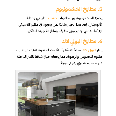
5. مطابخ الخشمونيوم
يجمع الخشمونيوم بين جاذبية
الخشب
الطبيعي ومتانة
الألوميتال. يُعد هذا الخيار مثاليًا لمن يرغبون في مظهر كلاسيكي
مع أداء عملي. يتميز بوزن خفيف ومقاومة جيدة للتآكل.
6. مطابخ البولي لاك
يوفر
البولي لاك
سطحًا لامعًا وألوانًا مشرقة تدوم لفترة طويلة. إنه
مقاوم للخدوش والرطوبة، مما يجعله خيارًا شائعًا للأسر الباحثة
عن تصميم عصري يدوم طويلاً.