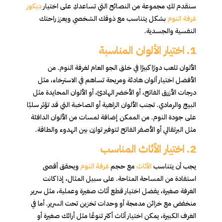
سنقدم لكِ مجموعة من النصائح التي تساعدكِ على اختيار
ديكور
غرفة النوم
بشكل يتناسب مع ذوقك الشخصي ويعزز راحتك
النفسية والجسدية.
1.
اختيار الألوان المناسبة
الألوان تلعب دورًا كبيرًا في خلق الجو العام لغرفة النوم. من
الأفضل اختيار ألوان هادئة ومريحة تساهم في الاسترخاء، مثل
درجات الأزرق الفاتح، أو الأخضر الهادئ، أو الألوان المحايدة مثل
البيج والرمادي. تجنب الألوان الزاهية أو الصاخبة التي قد تؤثر سلبًا
على جودة النوم. من الممكن إضافة لمسات من الألوان الدافئة
مثل البرتقالي أو الأصفر الفاتح لتوفير توازن بين الهدوء والطاقة.
2.
اختيار الأثاث المناسب
يجب أن يتناسب
الأثاث
مع حجم
غرفة النوم
ويحقق أقصى
استفادة من المساحة المتاحة. على سبيل المثال، إذا كانت
الغرفة صغيرة، يفضل اختيار قطع أثاث صغيرة وعملية، مثل سرير
منخفض مع خزائن مدمجة أو وحدات تخزين تحت السرير. أما في
الغرف الكبيرة، يمكن اختيار أثاث أكثر تنوعًا مثل أرائك صغيرة أو