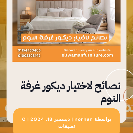
نصائح لاختيار ديكور غرفة
النوم
بواسطة
norhan
|
ديسمبر 18, 2024
|
0
تعليقات