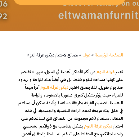
الصفحة الرئيسية
»
غرف
»
نصائح لاختيار ديكور غرفة النوم
تعتبر
غرفة النوم
من أكثر الأماكن أهمية في المنزل، فهي لا تقتصر
على كونها مساحة للنوم فقط، بل هي أيضاً ملاذ للراحة والهدوء
بعد يوم طويل. لذا، يصبح اختيار
ديكور غرفة النوم
أمراً مهماً
للغاية، حيث يؤثر بشكل كبير في شعورنا بالاسترخاء والراحة
النفسية. تصميم الغرفة بطريقة متناغمة وأنيقة يمكن أن يساهم
في خلق بيئة مريحة تدعم الراحة النفسية والجسدية. في هذه
المقالة، سنقدم لكم مجموعة من النصائح التي تساعدكم على
اختيار
ديكور غرفة النوم
بشكل يتناسب مع ذوقكم الشخصي
واحتياجاتكم، مع الحفاظ على تناغم المساحة وتحقيق أقصى